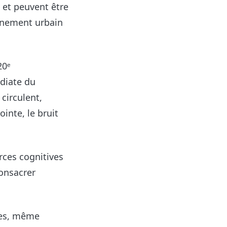
 et peuvent être
onnement urbain
20ᵉ
édiate du
circulent,
inte, le bruit
rces cognitives
consacrer
res, même