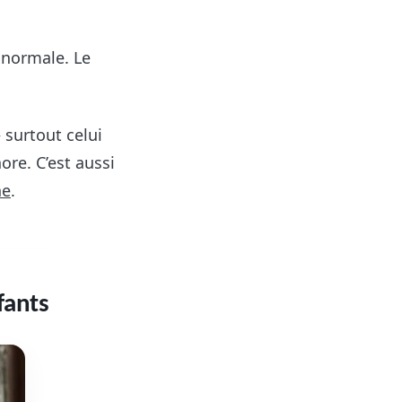
e normale. Le
 surtout celui
re. C’est aussi
ne
.
fants